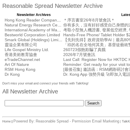
Reasonable Spread Newsletter Archive
Newsletter Archives
Lates
Hong Kong Reader Company Ltd
＊序言書室26年8月號會訊＊
Natural Energy Research Centre
你有多久，沒有好好感受自己身體的
International Academy of Management
考取小型無人機證書, 發展低空經濟, 學
Bestworld Corporation Limited
Hands-Free Phone/ Tablet Holder $
Smark Global (Holdings) Limited
【先到先得】政府資助學AI｜最高80%
靈溢企業有限公司
「祢的名在全地何其美」基督徒藝術
Life Gospel Ministry Ltd.
260723假飽欺騙了真餓
香港美術教育協會
2026年7月號會訊
eTradeChannel.net
Art Of Nature
Reminder: Get ready for your visit
RSM Hong Kong
Dr Kong
Dr. Kong App 強勢升級 🚀即加入電
Don't miss your email and connect your friends with TalkKing!
All Newsletter Archive
Powered By:
Reasonable Spread - Permission Email Marketing
Home
|
|
TalkK